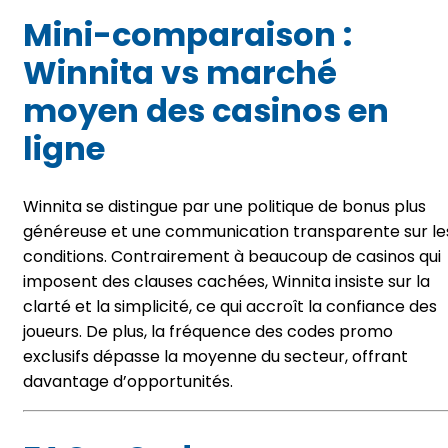
Mini-comparaison :
Winnita vs marché
moyen des casinos en
ligne
Winnita se distingue par une politique de bonus plus
généreuse et une communication transparente sur le
conditions. Contrairement à beaucoup de casinos qui
imposent des clauses cachées, Winnita insiste sur la
clarté et la simplicité, ce qui accroît la confiance des
joueurs. De plus, la fréquence des codes promo
exclusifs dépasse la moyenne du secteur, offrant
davantage d’opportunités.