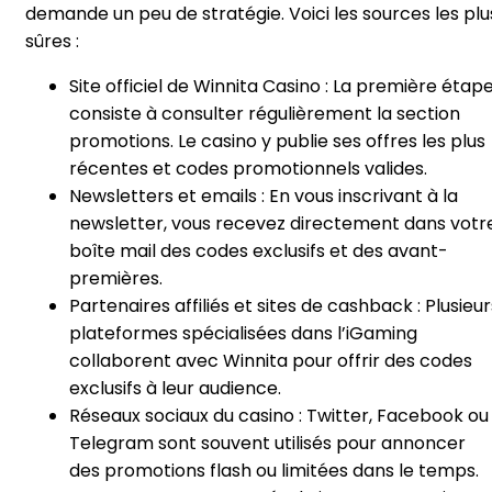
demande un peu de stratégie. Voici les sources les plu
sûres :
Site officiel de Winnita Casino : La première étap
consiste à consulter régulièrement la section
promotions. Le casino y publie ses offres les plus
récentes et codes promotionnels valides.
Newsletters et emails : En vous inscrivant à la
newsletter, vous recevez directement dans votr
boîte mail des codes exclusifs et des avant-
premières.
Partenaires affiliés et sites de cashback : Plusieur
plateformes spécialisées dans l’iGaming
collaborent avec Winnita pour offrir des codes
exclusifs à leur audience.
Réseaux sociaux du casino : Twitter, Facebook ou
Telegram sont souvent utilisés pour annoncer
des promotions flash ou limitées dans le temps.