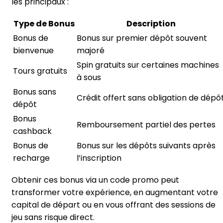
les principaux :
Type de Bonus
Description
Bonus de
Bonus sur premier dépôt souvent
bienvenue
majoré
Spin gratuits sur certaines machines
Tours gratuits
à sous
Bonus sans
Crédit offert sans obligation de dépô
dépôt
Bonus
Remboursement partiel des pertes
cashback
Bonus de
Bonus sur les dépôts suivants après
recharge
l’inscription
Obtenir ces bonus via un code promo peut
transformer votre expérience, en augmentant votre
capital de départ ou en vous offrant des sessions de
jeu sans risque direct.