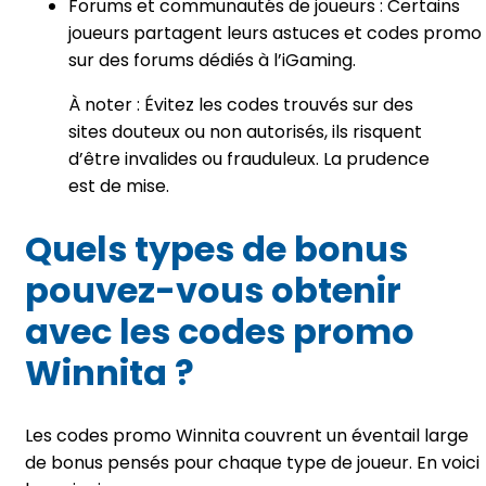
Forums et communautés de joueurs : Certains
joueurs partagent leurs astuces et codes promo
sur des forums dédiés à l’iGaming.
À noter : Évitez les codes trouvés sur des
sites douteux ou non autorisés, ils risquent
d’être invalides ou frauduleux. La prudence
est de mise.
Quels types de bonus
pouvez-vous obtenir
avec les codes promo
Winnita ?
Les codes promo Winnita couvrent un éventail large
de bonus pensés pour chaque type de joueur. En voici