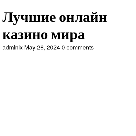
Лучшие онлайн
казино мира
admlnlx
·
May 26, 2024
·
0 comments