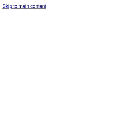
Skip to main content