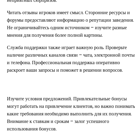
неприятных сюрпризов.
Читать отзывы игроков имеет смысл. Сторонние ресурсы и
форумы предоставляют информацию о репутации заведения.
Не ограничивайтесь одним источником – изучите разные
мнения для получения более полной картины.
Служба поддержки также играет важную роль. Проверьте
наличие различных каналов связи – чата, электронной почты
и телефона. Профессиональная поддержка оперативно
раскроет ваши запросы и поможет в решении вопросов.
Бонусные предложения
Изучите условия предложений. Привлекательные бонусы
могут работать на привлечение клиентов, но важно понимать
какие требования необходимо выполнить для их получения.
Внимание к ставкам и срокам – залог успешного
использования бонусов.