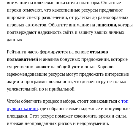
внимание на ключевые показатели платформ. Опытные
игроки отмечают, что качественные ресурсы предлагают
широкий спектр развлечений, от рулетки до разнообразных
игровых автоматов. Обратите внимание на
лицензии
, которы
подтверждают надежность сайта и защиту ваших личных
данных.
Рейтинги часто формируются на основе
отзывов
пользователей
и анализа бонусных предложений, которые
существенно влияют на общий уют и опыт. Хорошо
зарекомендовавшие ресурсы могут предложить интересные
акции и программы лояльности, что делает игру не только
увлекательной, но и прибыльной.
Чтобы облегчить процесс выбора, стоит ознакомиться с
топ
лучших казино
, где собраны самые надежные и популярные
площадки. Этот ресурс поможет сэкономить время и силы,
избежав неоправданных рисков и недоразумений.